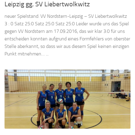
Leipzig gg. SV Liebertwolkwitz
neuer Spielstand: VV Nordstern-Leipzig – SV Liebertwolkwitz
3 : 0 Satz 25:0 Satz 25:0 Satz 25:0 Leider wurde uns das Spiel
gegen VV Nordstern am 17.09.2016, das wir klar 3:0 für uns
entscheiden konnten aufgrund eines Formfehlers von oberster
Stelle aberkannt, so dass wir aus diesem Spiel keinen einzigen
Punkt mitnehmen… ...