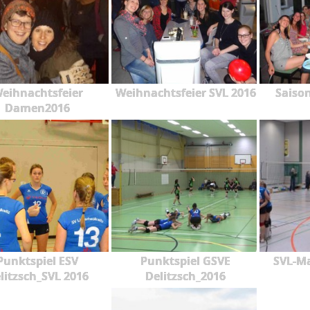
eihnachtsfeier
Weihnachtsfeier SVL 2016
Saiso
Damen2016
Punktspiel ESV
Punktspiel GSVE
SVL-Ma
litzsch_SVL 2016
Delitzsch_2016