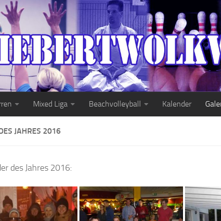
rren
Mixed Liga
Beachvolleyball
Kalender
Gale
DES JAHRES 2016
lder des Jahres 2016: