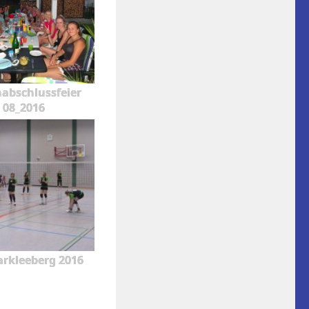
nabschlussfeier
08_2016
rkleeberg 2016