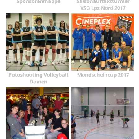
Sponsorenmappe
Saisonauftaktturnier
VSG Lpz Nord 2017
Fotoshooting Volleyball
Mondscheincup 2017
Damen