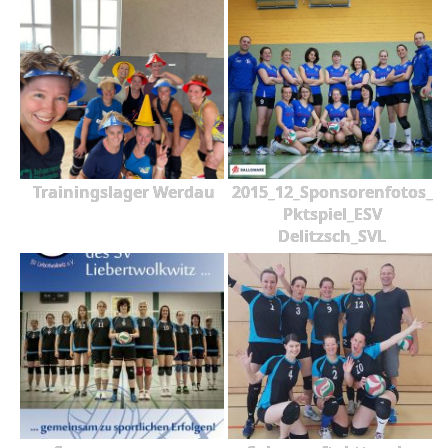
Trainingslager Werdau
2015_12_Sponsorenfotos_
Pktspiel_ESV
Delitzsch_SVL