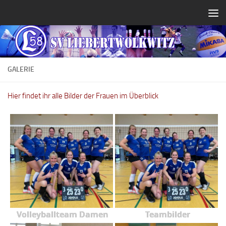
Zum Inhalt springen
GALERIE
Hier findet ihr alle Bilder der Frauen im Überblick
Volleyballteam Damen
Teambilder