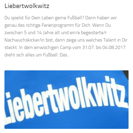
Liebertwolkwitz
Du spielst für Dein Leben gerne Fußball? Dann haben wir
genau das richtige Ferienprogramm für Dich: Wenn Du
zwischen 5 und 14 Jahre alt und ein/e begeisterte/r
Nachwuchskicker/in bist, dann zeige uns welches Talent in Dir
steckt. In dem einwöchigen Camp vom 31.07. bis 04.08.2017
dreht sich alles um Fußball. Das...