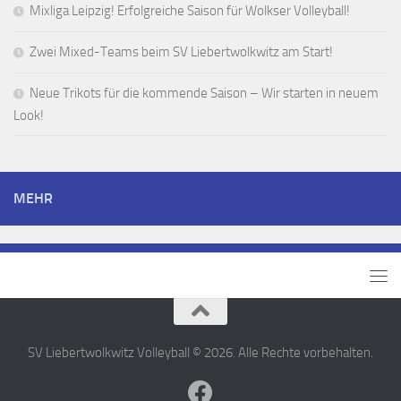
Mixliga Leipzig! Erfolgreiche Saison für Wolkser Volleyball!
Zwei Mixed-Teams beim SV Liebertwolkwitz am Start!
Neue Trikots für die kommende Saison – Wir starten in neuem
Look!
MEHR
SV Liebertwolkwitz Volleyball © 2026. Alle Rechte vorbehalten.