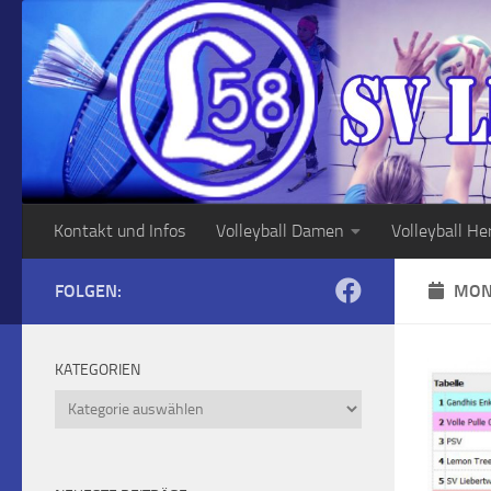
Zum Inhalt springen
Kontakt und Infos
Volleyball Damen
Volleyball He
FOLGEN:
MON
KATEGORIEN
Kategorien