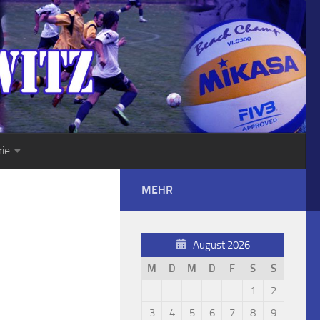
rie
MEHR
August 2026
M
D
M
D
F
S
S
1
2
3
4
5
6
7
8
9