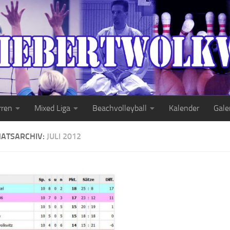
rren
Mixed Liga
Beachvolleyball
Kalender
Gale
ATSARCHIV:
JULI 2012