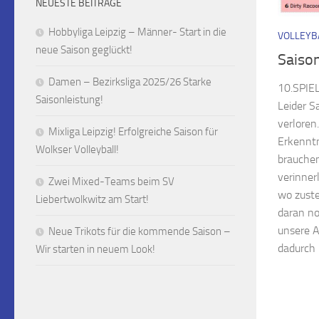
NEUESTE BEITRÄGE
Hobbyliga Leipzig – Männer- Start in die
VOLLEYB
neue Saison geglückt!
Saiso
Damen – Bezirksliga 2025/26 Starke
10.SPIE
Saisonleistung!
Leider Sa
verloren
Mixliga Leipzig! Erfolgreiche Saison für
Erkenntn
Wolkser Volleyball!
brauche
verinner
Zwei Mixed-Teams beim SV
wo zuste
Liebertwolkwitz am Start!
daran no
unsere A
Neue Trikots für die kommende Saison –
dadurch h
Wir starten in neuem Look!