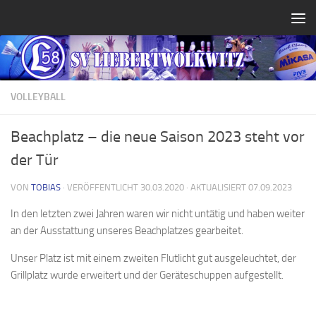
Zum Inhalt springen
VOLLEYBALL
Beachplatz – die neue Saison 2023 steht vor
der Tür
VON
TOBIAS
· VERÖFFENTLICHT
30.03.2020
· AKTUALISIERT
07.09.2023
In den letzten zwei Jahren waren wir nicht untätig und haben weiter
an der Ausstattung unseres Beachplatzes gearbeitet.
Unser Platz ist mit einem zweiten Flutlicht gut ausgeleuchtet, der
Grillplatz wurde erweitert und der Geräteschuppen aufgestellt.